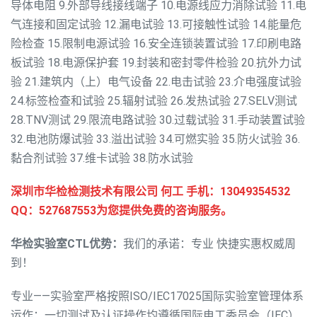
导体电阻
9.外部导线接线端子
10.电源线应力消除试验
11.电
气连接和固定试验
12.漏电试验
13.可接触性试验
14.能量危
险检查
15.限制电源试验
16.安全连锁装置试验
17.印刷电路
板试验
18.电源保护套
19.封装和密封零件检验
20.抗外力试
验
21.建筑内（上）电气设备
22.电击试验
23.介电强度试验
24.标签检查和试验
25.辐射试验
26.发热试验
27.SELV测试
28.TNV测试
29.限流电路试验
30.过载试验
31.手动装置试验
32.电池防爆试验
33.溢出试验
34.可燃实验
35.防火试验
36.
黏合剂试验
37.维卡试验
38.防水试验
深圳市华检检测技术有限公司 何工 手机：13049354532
QQ：527687553为您提供免费的咨询服务。
华检实验室CTL优势：
我们的承诺：专业 快捷实惠权威周
到！
专业——实验室严格按照ISO/IEC17025国际实验室管理体系
运作；一切测试及认证操作均遵循国际电工委员会（IEC）