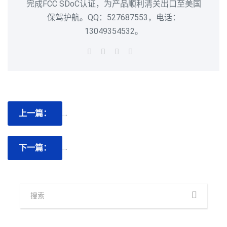
完成FCC SDoC认证，为产品顺利清关出口至美国
保驾护航。QQ：527687553，电话：
13049354532。
上一篇：
储能锂电池FCC认证,SDOC认证,PART 15
下一篇：
美国办理FCC-SDOC认证，深圳哪家实验室