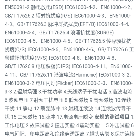
EN50091-2
静电放电(ESD) IEC61000-4-2、EN61000-4-2、
GB/T17626.2
辐射抗扰度(R/S) IEC61000-4-3、EN61000-
4-3、GB/T17626.3
脉冲群抗扰度(EFT/B) IEC61000-4-4、
EN61000-4-4、GB/T17626.4
浪涌抗扰度(SURGE)
IEC61000-4-5、EN61000-4-5、GB/T17626.5
传导骚扰抗
扰度(C/S) IEC61000-4-6、EN61000-4-6、GB/T17626.6
工
频磁场抗扰度(M/S) IEC61000-4-8、EN61000-4-8、
GB/T17626.8
电压跌落(DIPS) IEC61000-4-11、EN61000-
4-11、GB/T17626.11
谐波电流(Harmonic) IEC61000-3-2、
EN61000-3-2
电压闪烁(Flicker) IEC61000-3-3、EN61000-
3-3
2.辐射场强
3.干扰功率
4.天线端子干扰电话
5.谐波电流
6.波动电压
7.射频干扰电压
8.低频磁场
9.高频磁场
10.连续
干扰
11.静电
12.瞬变脉冲
13.射频连续波
14.连续波传导干
扰
15.工频磁场
16.脉冲
17.电源电压瞬变
安规的测试项目
1.
工作电压
2.故障试验
3.撞击实验
4.震动实验
5.冲击试验
6.
电气间隙、爬电距离和绝缘穿透距离
7.插头实验
8.保护连接