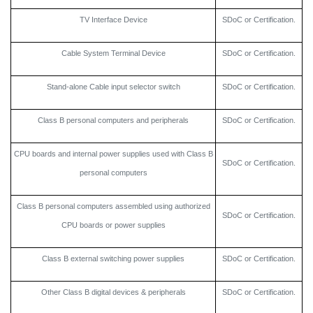
TV Interface Device
SDoC or Certification.
Cable System Terminal Device
SDoC or Certification.
Stand-alone Cable input selector switch
SDoC or Certification.
Class B personal computers and peripherals
SDoC or Certification.
CPU boards and internal power supplies used with Class B
SDoC or Certification.
personal computers
Class B personal computers assembled using authorized
SDoC or Certification.
CPU boards or power supplies
Class B external switching power supplies
SDoC or Certification.
Other Class B digital devices & peripherals
SDoC or Certification.