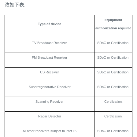
改如下表:
Equipment
Type of device
authorization
required
TV Broadcast Receiver
SDoC or Certification.
FM Broadcast Receiver
SDoC or Certification.
CB Receiver
SDoC or Certification.
Superregenerative Receiver
SDoC or Certification.
Scanning Receiver
Certification.
Radar Detector
Certification.
All other receivers subject to Part 15
SDoC or Certification.